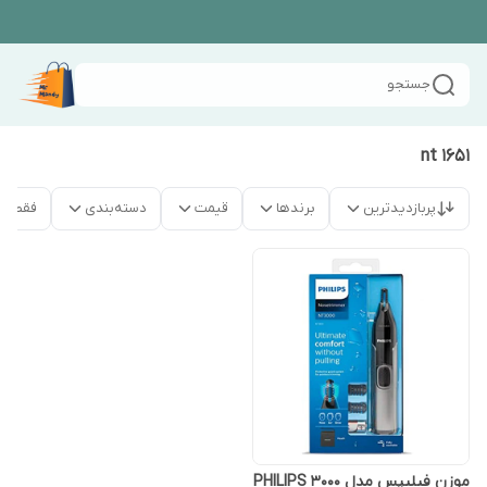
جستجو
nt 1651
پربازدیدترین
برندها
قیمت
دسته‌بندی
فقط م
موزن فیلیپس مدل 3000 PHILIPS