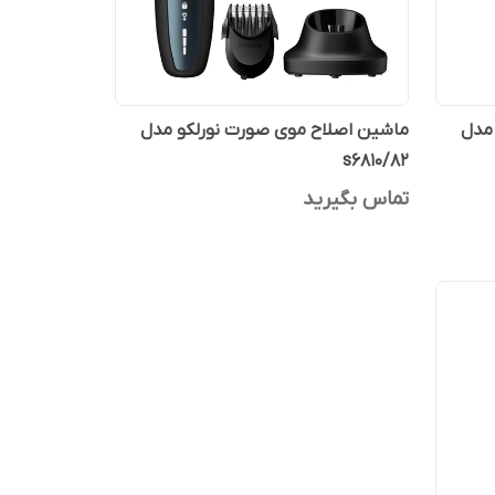
مدل
ماشین اصلاح موی صورت نورلکو مدل
s6810/82
تماس بگیرید