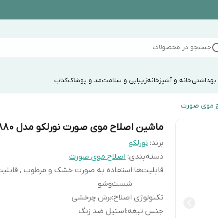
جستجو در محصولات
 بهداشتی
خانه و آشپزخانه
زیبایی و سلامت
مد و پوشاک
کتاب
ح موی صورت
ماشین اصلاح موی صورت نورلکو مدل AT 880
برند:
نورلکو
دسته‌بندی
:
اصلاح موی صورت
قابلیت‌ها
:
استفاده به صورت خشک و مرطوب , قابلیت
شست‌و‌شو
تکنولوژی اصلاح
:
برش چرخشی
جنس تیغه
:
استیل ضد زنگ