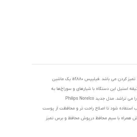
این محصول حاصل همکاری شرکت نورلکو و فلیپس است . این دستگاه شامل ، حالت سفر، Shaver الکتریکی، پوشش محافظت، بورس تمیز کردن می باشد .فیلیپس at880 یک ماشین
 استیل این دستگاه با شیارهای و سوراخ‌ها به
سرعت و به راحتی موهای بلند و کوتاه را اصلاح می کنند.سیستم اصلاح DualPrecision به طور موثری موهای بلندتر و خردهای کوتاه را می تراشد. مدل جدید Philips Norelco
ا ژل مرطوب استفاده شود تا اصلاح راحت تر و محافظت از پوست
راش همراه با سیم محافظ درپوش محافظ و برس تمیز