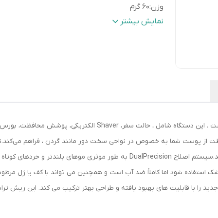
وزن
:
60 گرم
مدت زمان شارژ
:
60 دقیقه
نمایش بیشتر
مدت زمان استفاده پس از شارژ
:
55 دقیقه
تجهیزات همراه
:
کیف نگهداری , برس تمیزکننده
 از پوست شما به خصوص در نواحی سخت دور مانند گردن ، فراهم می‌کند.تیقه
می تواند برای گزینه خشک استفاده شود اما کاملاً ضد آب است و همچنین می تواند با کف ی
دید را با قابلیت های بهبود یافته و طراحی بهتر ترکیب می کند. این ریش ت