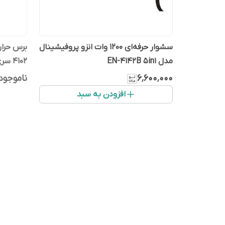
سشوار حرفه‌ای 1200 وات انزو پروفیشینال
مدل EN-4142B 5in1
4102 سری ADVANCED
۶٬۶۰۰٬۰۰۰
ناموجود
افزودن به سبد