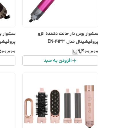
سشوار برس دار حالت دهنده انزو
پروفیشینال مدل EN-4133
و
۵۰۰٬۰۰۰
۹٬۴۰۰٬۰۰۰
برس‌دار 
افزودن به سبد
با ویژگی
قابلیت ب
ارگونوم