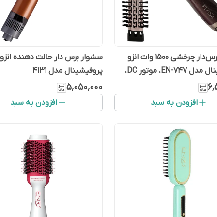
سشوار برس‌دار چرخشی 1500 وات انزو
سشوار برس دار حالت دهنده انزو
پروفیشینال مدل EN-747، موتور DC،
پروفیشینال مدل 4131
زن 700 گرم، المنت سرامیک، دارای سری
۵٬۰۵۰٬۰۰۰
۶٬
گرد باریک، سری برس‌دار گرد پهن
افزودن به سبد
افزودن به سبد
 صاف‌کنندگی، حجم‌دهندگی، با
اد سرد، فناوری تولید یون، دسته
یک، سری قابل تعویض