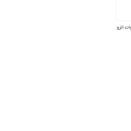
برس‌دار حالت‌دهنده 800 وات انزو