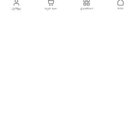
خانه
دسته‌بندی
سبد خرید
پروفایل
دسترسی سریع
تماس با ما
شکایات
درباره ما
قوانین و مقررات
سیاست حریم خصوصی
آدرس ایمیل
mrmandy.ir@gmail.com