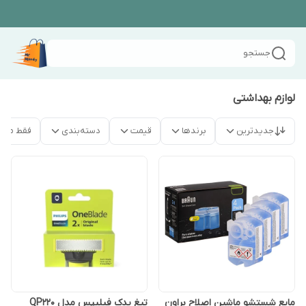
جستجو
لوازم بهداشتی
جدیدترین
برندها
قیمت
دسته‌بندی
فقط محص
مایع شستشو ماشین اصلاح براون
تیغ یدک فیلیپس مدل QP220