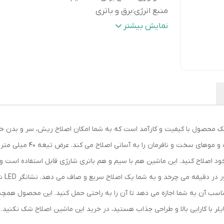
منبع انرژی
:
برق و باتری
جنس تیغه
:
استیل ضد زنگ
نمایش بیشتر
وزن
:
135 گرم
مدت زمان شارژ
:
120 دقیقه
مدت زمان استفاده پس از شارژ
:
60 دقیقه
اندازه اصلاح
:
0.4 تا 40 میلی متر میلی‌متر
کشور مبدا برند
:
آلمان
ین اصلاح موی صورت و بدن موزر مدل 0070-1591 یک محصول با کیفیت و کارآمد است که به شما امکان اصلاح
دهد. 
اسب آن به شما اجازه می دهد تا آن را به راحتی حمل کنید. این محصول همچن
ر با کارایی بالا و طراحی جذاب هستید، در خرید این ماشین اصلاح شک نکنید.