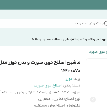
جستجو در محصولات
 بهداشتی
خانه و آشپزخانه
زیبایی و سلامت
مد و پوشاک
کتاب
ح موی صورت
ماشین اصلاح موی صورت و بدن موزر مدل
0070-1591
برند:
موزر
دسته‌بندی
:
اصلاح موی صورت
تجهیزات همراه
:
شارژر , استند شارژ , روغن , برس تمیز
نوع اصلاح
:
خط زن , حجم زن
تکنولوژی اصلاح
:
برش مستقیم