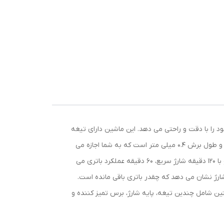
 ریش، سر و بدن خود را با دقت و راحتی می دهد. این ماشین دارای تیغه
فلزی با طرح STAR BLADE است که قابل تعویض است و موهای سخت و نافرمان را به آسانی اصلاح می کند. عرض تیغه 40 میلی متر و طول برش 0.4 میلی متر است که به شما اجازه می
دهد تا موی صورت، سر و بدن خود را به شکل دلخواه خود اصلاح کنید. این ماشین هم با سیم و هم باتری شارژی قابل استفاده است و با 120 دقیقه شارژ سریع، 60 دقیقه عملکرد باتری می
موتور قوی و بی صدای این ماشین حدود 6400 دور در دقیقه می چرخد و به شما یک اصلاح سریع و صاف می دهد. نشانگر LED شارژ نشان می دهد که چقدر باتری باقی مانده است.
ین شامل چندین تیغه، پایه شارژ، برس تمیز کننده و