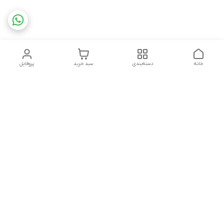
خانه
دسته‌بندی
سبد خرید
پروفایل
دسترسی سریع
تماس با ما
شکایات
درباره ما
قوانین و مقررات
سیاست حریم خصوصی