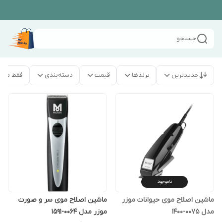
جستجو
جدیدترین
برندها
قیمت
دسته‌بندی
فقط محص
ناموجود
ماشین اصلاح موی حیوانات موزر
ماشین اصلاح موی سر و صورت
مدل 0075-1400
موزر مدل 0064-1591