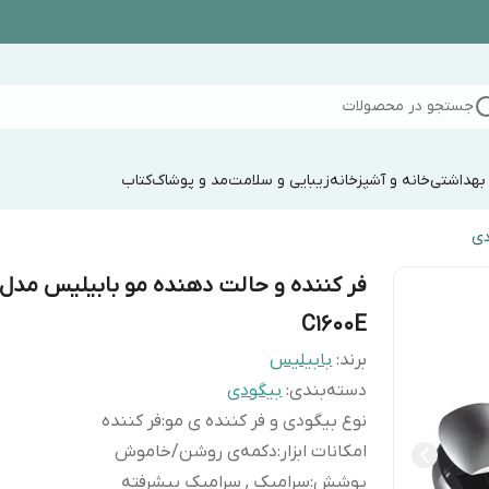
جستجو در محصولات
 بهداشتی
خانه و آشپزخانه
زیبایی و سلامت
مد و پوشاک
کتاب
دی
فر کننده و حالت دهنده مو بابیلیس مدل
C1600E
برند:
بابیلیس
دسته‌بندی
:
بیگودی
نوع بیگودی و فر کننده ی مو
:
فر کننده
امکانات ابزار
:
دکمه‌ی روشن/خاموش
پوشش
:
سرامیک , سرامیک پیشرفته