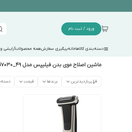
ورود / ثبت نام
دسته‌بندی کالاها
خانه
پیگیری سفارش
همه محصولات
آرایشی و
ماشین اصلاح موی بدن فیلیپس مدل 49_BG7030 به همراه تیغ یدک
پربازدیدترین
برندها
قیمت
دسته‌ب