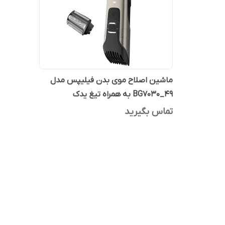
ماشین اصلاح موی بدن فیلیپس مدل
49_BG7030 به همراه تیغ یدک
تماس بگیرید